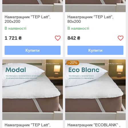
Наматрацник "TEP Latt",
Наматрацник "TEP Latt",
200x200
80x200
В наявності
В наявності
1 721
842
₴
₴
Купити
Купити
–20%
Наматрацник "TEP Latt",
Наматрацник "ECOBLANK" ,