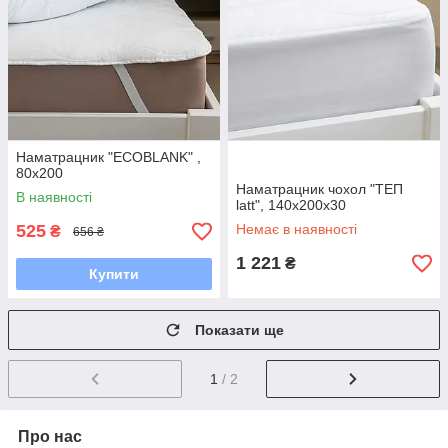
Наматрацник "ECOBLANK" ,
80x200
Наматрацник чохол "ТЕП
В наявності
latt", 140x200x30
525
Немає в наявності
₴
656 ₴
1 221
₴
Купити
Показати ще
1
/ 2
Про нас