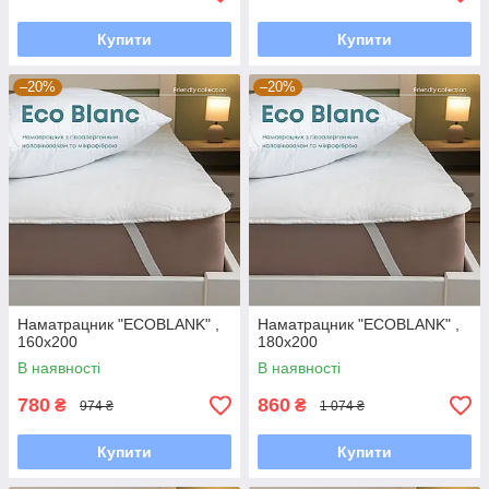
Купити
Купити
–20%
–20%
Наматрацник "ECOBLANK" ,
Наматрацник "ECOBLANK" ,
160x200
180x200
В наявності
В наявності
780
860
₴
₴
974 ₴
1 074 ₴
Купити
Купити