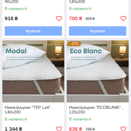
90x200
140x200
В наявності
В наявності
916
700
₴
₴
875 ₴
Купити
Купити
–20%
Наматрацник "TEP Latt",
Наматрацник "ECOBLANK" ,
140x200
120x200
В наявності
В наявності
1 344
636
₴
₴
795 ₴