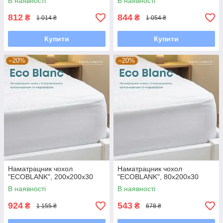
В наявності
В наявності
812
844
₴
₴
1 014 ₴
1 054 ₴
Купити
Купити
–20%
–20%
Наматрацник чохол
Наматрацник чохол
"ECOBLANK", 200x200x30
"ECOBLANK", 80x200x30
В наявності
В наявності
924
543
₴
₴
1 155 ₴
678 ₴