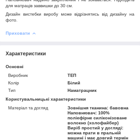
для матраців заввишки до 30 см.
Дизайн вистебки виробу може відрізнятись від дизайну на
фото.
Приховати
Характеристики
Основні
Виробник
ТЕП
Колір
Білий
Тип
Наматрацник
Користувальницькі характеристики
Матеріал та догляд
Зовнішня тканина: бавовна
Наповнювач: 100%
поліефірне силіконізоване
волокно (холофайбер)
Виріб простий у догляді:
можна прати в пральній
машині і має довгий термін