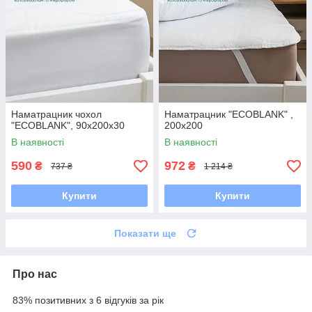
Наматрацник чохол
Наматрацник "ECOBLANK" ,
"ECOBLANK", 90x200x30
200x200
В наявності
В наявності
590
972
₴
₴
737 ₴
1 214 ₴
Купити
Купити
Показати ще
Про нас
83% позитивних з 6 відгуків за рік