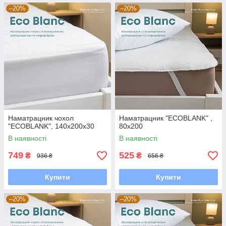
–20%
–20%
Наматрацник чохол
Наматрацник "ECOBLANK" ,
"ECOBLANK", 140x200x30
80x200
В наявності
В наявності
749
525
₴
₴
936 ₴
656 ₴
Купити
Купити
–20%
–20%