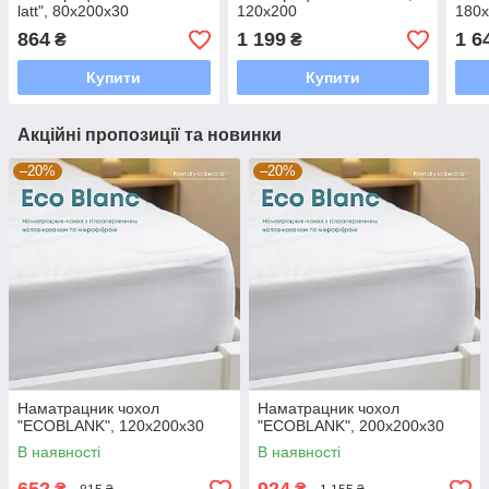
latt", 80x200x30
120x200
180
864
1 199
1 6
₴
₴
Купити
Купити
Акційні пропозиції та новинки
–20%
–20%
Наматрацник чохол
Наматрацник чохол
"ECOBLANK", 120x200x30
"ECOBLANK", 200x200x30
В наявності
В наявності