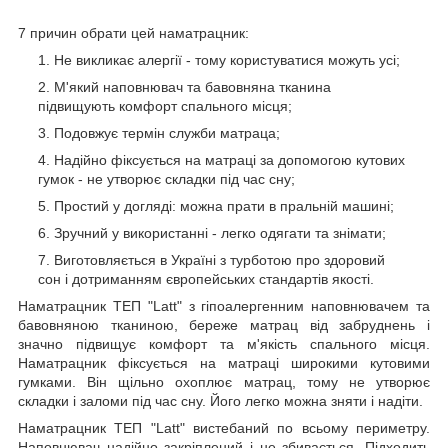
7 причин обрати цей наматрацник:
Не викликає алергії - тому користуватися можуть усі;
М'який наповнювач та бавовняна тканина
підвищують комфорт спального місця;
Подовжує термін служби матраца;
Надійно фіксується на матраці за допомогою кутових
гумок - не утворює складки під час сну;
Простий у догляді: можна прати в пральній машині;
Зручний у використанні - легко одягати та знімати;
Виготовляється в Україні з турботою про здоровий
сон і дотриманням європейських стандартів якості.
Наматрацник TEП "Latt" з гіпоалергенним наповнювачем та
бавовняною тканиною, береже матрац від забруднень і
значно підвищує комфорт та м'якість спального місця.
Наматрацник фіксується на матраці широкими кутовими
гумками. Він щільно охоплює матрац, тому не утворює
складки і заломи під час сну. Його легко можна зняти і надіти.
Наматрацник TEП "Latt" вистебаний по всьому периметру.
Наповнювач надійно закріплений і не збивається. Підходить