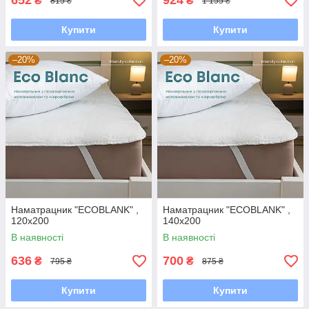
652
924
₴
₴
815 ₴
1 155 ₴
Купити
Купити
–20%
–20%
Наматрацник "ECOBLANK" ,
Наматрацник "ECOBLANK" ,
120x200
140x200
В наявності
В наявності
636
700
₴
₴
795 ₴
875 ₴
Купити
Купити