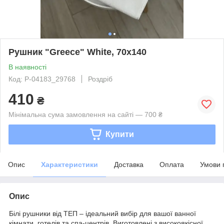
Рушник "Greece" White, 70x140
В наявності
Код: Р-04183_29768
Роздріб
410
₴
Мінімальна сума замовлення на сайті — 700 ₴
Купити
Опис
Характеристики
Доставка
Оплата
Умови 
Опис
Білі рушники від ТЕП
– ідеальний вибір для вашої ванної
кімнати, готелів та спа-центрів. Виготовлені з високоякісної