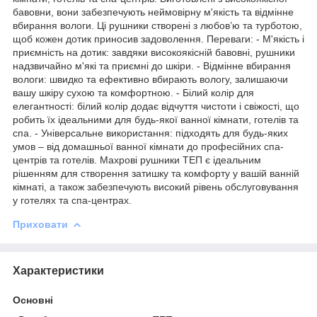
бавовни, вони забезпечують неймовірну м'якість та відмінне
вбирання вологи. Ці рушники створені з любов’ю та турботою,
щоб кожен дотик приносив задоволення. Переваги: - М'якість і
приємність на дотик: завдяки високоякісній бавовні, рушники
надзвичайно м'які та приємні до шкіри. - Відмінне вбирання
вологи: швидко та ефективно вбирають вологу, залишаючи
вашу шкіру сухою та комфортною. - Білий колір для
елегантності: білий колір додає відчуття чистоти і свіжості, що
робить їх ідеальними для будь-якої ванної кімнати, готелів та
спа. - Універсальне використання: підходять для будь-яких
умов – від домашньої ванної кімнати до професійних спа-
центрів та готелів. Махрові рушники ТЕП є ідеальним
рішенням для створення затишку та комфорту у вашій ванній
кімнаті, а також забезпечують високий рівень обслуговування
у готелях та спа-центрах.
Приховати
Характеристики
Основні