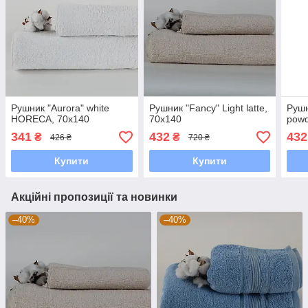
Рушник "Aurora" white
Рушник "Fancy" Light latte,
Рушн
HORECA, 70x140
70x140
powd
341
432
432
₴
₴
426 ₴
720 ₴
Купити
Купити
Акційні пропозиції та новинки
–40%
–40%