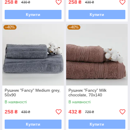
258
258
₴
₴
430 ₴
430 ₴
Купити
Купити
–40%
–40%
Рушник "Fancy" Medium grey,
Рушник "Fancy" Milk
50x90
chocolate, 70x140
В наявності
В наявності
258
432
₴
₴
430 ₴
720 ₴
Купити
Купити