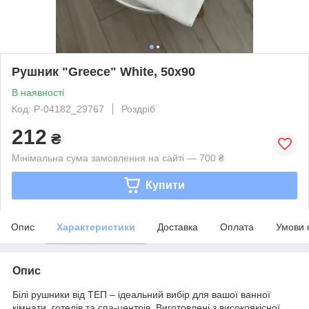
Рушник "Greece" White, 50x90
В наявності
Код: Р-04182_29767
Роздріб
212
₴
Мінімальна сума замовлення на сайті — 700 ₴
Купити
Опис
Характеристики
Доставка
Оплата
Умови 
Опис
Білі рушники від ТЕП
– ідеальний вибір для вашої ванної
кімнати, готелів та спа-центрів. Виготовлені з високоякісної