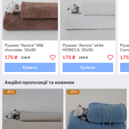
Рушник "Aurora" Milk
Рушник "Aurora" white
Рушн
chocolate, 50x90
HORECA, 50x90
Corn
175
175
175
₴
₴
218 ₴
218 ₴
Купити
Купити
Акційні пропозиції та новинки
–40%
–40%