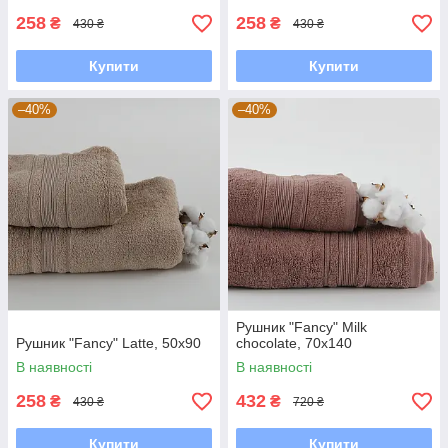
258
258
₴
₴
430 ₴
430 ₴
Купити
Купити
–40%
–40%
Рушник "Fancy" Milk
Рушник "Fancy" Latte, 50x90
chocolate, 70x140
В наявності
В наявності
258
432
₴
₴
430 ₴
720 ₴
Купити
Купити