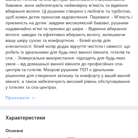
бавовни, вони забезпечують неймовірну м'якість та відмінне
вбирання вологи. Ці рушники створені з любов’ю та турботою,
щоб кожен дотик приносив задоволення. Переваги: - М'якість і
приємність на дотик: завдяки високоякісній бавовні, рушники
надзвичайно м'які та приємні до шкіри. - Відмінне вбирання
вологи: швидко та ефективно вбирають вологу, залишаючи
вашу шкіру сухою та комфортною. - Білий колір для
елегантності: білий колір додає відчуття чистоти і свіжості, що
робить їх ідеальними для будь-якої ванної кімнати, готелів та
спа. - Універсальне використання: підходять для будь-яких
умов – від домашньої ванної кімнати до професійних спа-
центрів та готелів. Махрові рушники ТЕП є ідеальним
рішенням для створення затишку та комфорту у вашій ванній
кімнаті, а також забезпечують високий рівень обслуговування
у готелях та спа-центрах.
Приховати
Характеристики
Основні