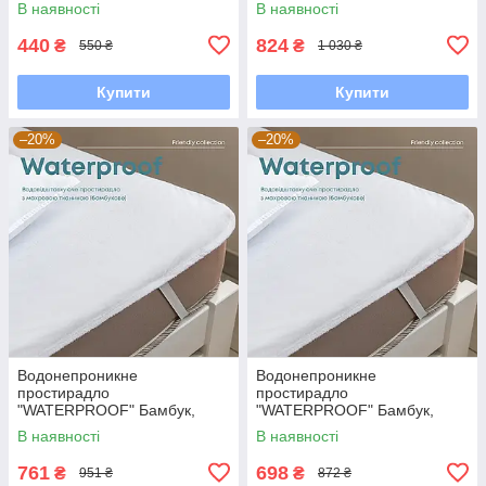
В наявності
В наявності
440
824
₴
₴
550 ₴
1 030 ₴
Купити
Купити
–20%
–20%
Водонепроникне
Водонепроникне
простирадло
простирадло
"WATERPROOF" Бамбук,
"WATERPROOF" Бамбук,
180x200
160x200
В наявності
В наявності
761
698
₴
₴
951 ₴
872 ₴