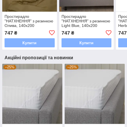
Простирадло
Простирадло
Про
"НАТХНЕННЯ" з резинкою
"НАТХНЕННЯ" з резинкою
"НА
Олива, 140x200
Light Blue, 140x200
Herb
747
747
747
₴
₴
Купити
Купити
Акційні пропозиції та новинки
–25%
–25%