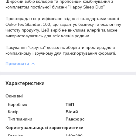
Широкий вибір кольорів та пропозицій комбінування з
комплектом постільної білизни "Happy Sleep Duo"
Простирадло сертифіковане згідно зі стандартами якості
Oeko-Tex Standart 100, що гарантує безпеку та екологічну
чистоту продукту. Цей виріб не викликає алергії та може
використовуватись для всіх членів родини.
Пакування "скрутка" дозволяє зберігати простирадло в
компактному і зручному для транспортування форматі.
Приховати
Характеристики
Основні
Виробник
ТЕП
Колір
Білий
Тип тканини
Ранфорс
Користувальницькі характеристики
Розміри
140x200