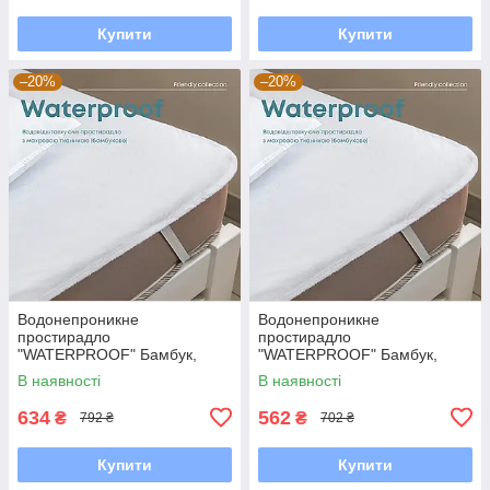
Купити
Купити
–20%
–20%
Водонепроникне
Водонепроникне
простирадло
простирадло
"WATERPROOF" Бамбук,
"WATERPROOF" Бамбук,
140x200
120x200
В наявності
В наявності
634
562
₴
₴
792 ₴
702 ₴
Купити
Купити