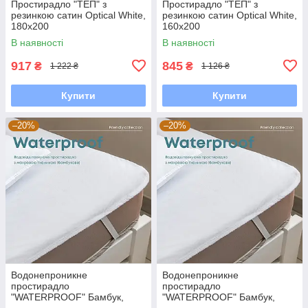
Простирадло "ТЕП" з
Простирадло "ТЕП" з
резинкою сатин Optical White,
резинкою сатин Optical White,
180x200
160x200
В наявності
В наявності
917
845
₴
₴
1 222 ₴
1 126 ₴
Купити
Купити
–20%
–20%
Водонепроникне
Водонепроникне
простирадло
простирадло
"WATERPROOF" Бамбук,
"WATERPROOF" Бамбук,
80x200
200x200