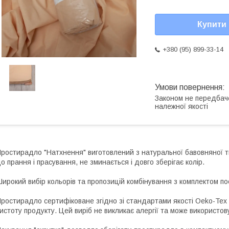
Купити
+380 (95) 899-33-14
Законом не передбач
належної якості
ростирадло "Натхнення" виготовлений з натуральної бавовняної тк
о прання і прасування, не зминається і довго зберігає колір.
ирокий вибір кольорів та пропозицій комбінування з комплектом по
ростирадло сертифіковане згідно зі стандартами якості Oeko-Tex S
истоту продукту. Цей виріб не викликає алергії та може використов