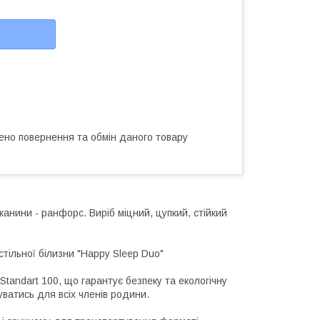
ено повернення та обмін даного товару
анини - ранфорс. Виріб міцний, цупкий, стійкий
стільної білизни "Happy Sleep Duo"
tandart 100, що гарантує безпеку та екологічну
уватись для всіх членів родини.