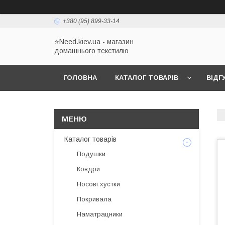
+380 (95) 899-33-14
⭐Need.kiev.ua - магазин
домашнього текстилю
ГОЛОВНА
КАТАЛОГ ТОВАРІВ
ВІДГ
Каталог товарів
Подушки
Ковдри
Носові хустки
Покривала
Наматрацники