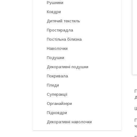
Рушники
Ковдри
Дитячий текстиль
Простирадла
Постільна білизна
Наволочки
Подушки
Декоративні подушки
Покривала
Пледи
П
Суперакції
д
Органайзери
Ш
Підковдри
П
Декоративні наволочки
ч