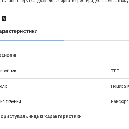
акування "скрутка" дозволяє зберігати простирадло в компактному
арактеристики
Основні
иробник
ТЕП
олір
Помаран
ип тканини
Ранфорс
Користувальницькі характеристики