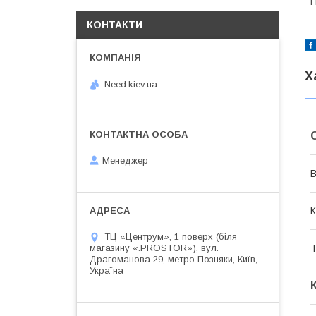
П
КОНТАКТИ
Х
Need.kiev.ua
Менеджер
В
К
ТЦ «Центрум», 1 поверх (біля
магазину «.PROSTOR»), вул.
Т
Драгоманова 29, метро Позняки, Київ,
Україна