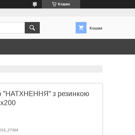
Кошик
Кошик
 "НАТХНЕННЯ" з резинкою
0x200
019_27364