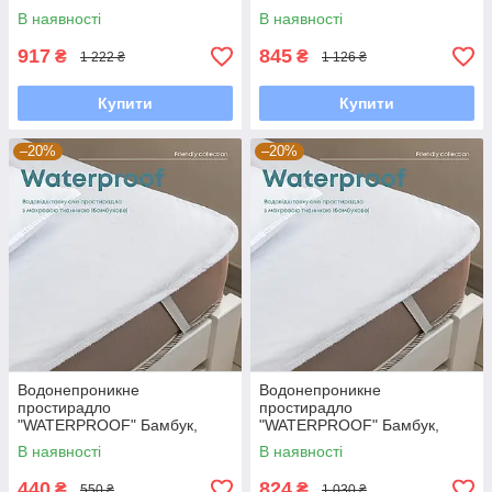
В наявності
В наявності
917
845
₴
₴
1 222 ₴
1 126 ₴
Купити
Купити
–20%
–20%
Водонепроникне
Водонепроникне
простирадло
простирадло
"WATERPROOF" Бамбук,
"WATERPROOF" Бамбук,
80x200
200x200
В наявності
В наявності
440
824
₴
₴
550 ₴
1 030 ₴