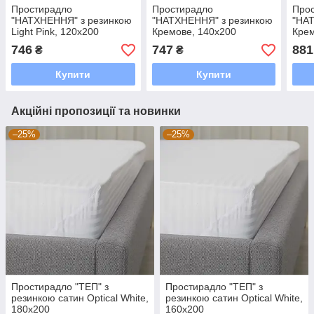
Простирадло
Простирадло
Про
"НАТХНЕННЯ" з резинкою
"НАТХНЕННЯ" з резинкою
"НА
Light Pink, 120x200
Кремове, 140x200
Крем
746
747
881
₴
₴
Купити
Купити
Акційні пропозиції та новинки
–25%
–25%
Простирадло "ТЕП" з
Простирадло "ТЕП" з
резинкою сатин Optical White,
резинкою сатин Optical White,
180x200
160x200