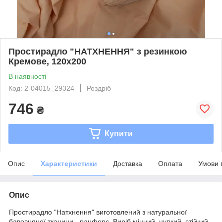
Простирадло "НАТХНЕННЯ" з резинкою
Кремове, 120x200
В наявності
Код: 2-04015_29324
Роздріб
746
₴
Купити
Опис
Характеристики
Доставка
Оплата
Умови 
Опис
Простирадло "Натхнення" виготовлений з натуральної
бавовняної тканини - ранфорс. Виріб міцний, цупкий, стійкий