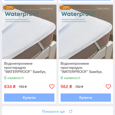
–20%
–20%
Водонепроникне
Водонепроникне
простирадло
простирадло
"WATERPROOF" Бамбук,
"WATERPROOF" Бамбук,
140x200
120x200
В наявності
В наявності
634
562
₴
₴
792 ₴
702 ₴
Купити
Купити
Показати ще