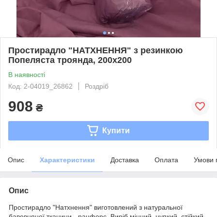
Простирадло "НАТХНЕННЯ" з резинкою
Попеляста троянда, 200x200
В наявності
Код: 2-04019_26862
Роздріб
908
₴
Купити
Опис
Характеристики
Доставка
Оплата
Умови 
Опис
Простирадло "Натхнення" виготовлений з натуральної
бавовняної тканини - ранфорс. Виріб міцний, цупкий, стійкий