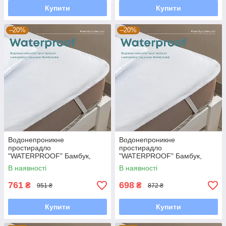
Купити
Купити
–20%
–20%
Водонепроникне
Водонепроникне
простирадло
простирадло
"WATERPROOF" Бамбук,
"WATERPROOF" Бамбук,
180x200
160x200
В наявності
В наявності
761
698
₴
₴
951 ₴
872 ₴
Купити
Купити