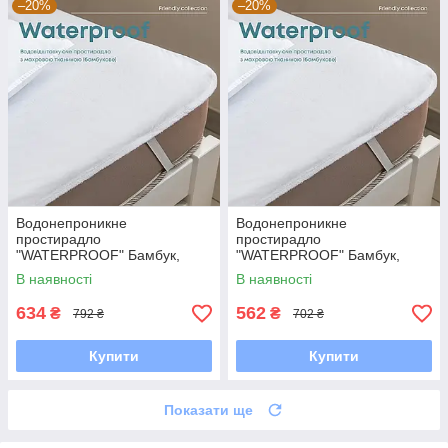
–20%
–20%
Водонепроникне
Водонепроникне
простирадло
простирадло
"WATERPROOF" Бамбук,
"WATERPROOF" Бамбук,
140x200
120x200
В наявності
В наявності
634
562
₴
₴
792 ₴
702 ₴
Купити
Купити
Показати ще