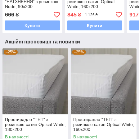
"НАТХНЕННЯ" з резинкою
резинкою сатин Optical
рези
Nude, 90x200
White, 160x200
Whit
666
845
917
₴
₴
1 126 ₴
Купити
Купити
Акційні пропозиції та новинки
–25%
–25%
Простирадло "ТЕП" з
Простирадло "ТЕП" з
резинкою сатин Optical White,
резинкою сатин Optical White,
180x200
160x200
В наявності
В наявності