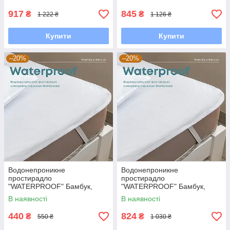
917
845
₴
₴
1 222 ₴
1 126 ₴
Купити
Купити
–20%
–20%
Водонепроникне
Водонепроникне
простирадло
простирадло
"WATERPROOF" Бамбук,
"WATERPROOF" Бамбук,
80x200
200x200
В наявності
В наявності
440
824
₴
₴
550 ₴
1 030 ₴