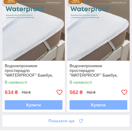
–20%
–20%
Водонепроникне
Водонепроникне
простирадло
простирадло
"WATERPROOF" Бамбук,
"WATERPROOF" Бамбук,
140x200
120x200
В наявності
В наявності
634
562
₴
₴
792 ₴
702 ₴
Купити
Купити
Показати ще