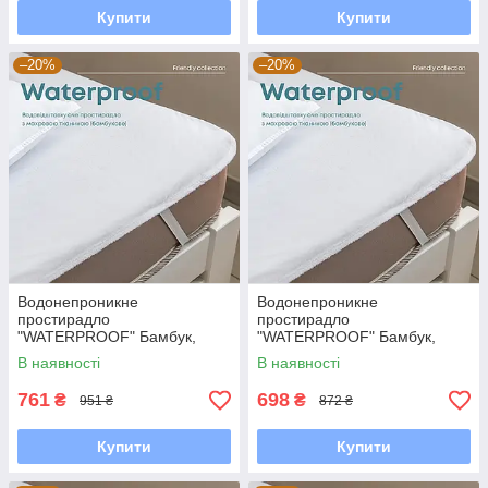
Купити
Купити
–20%
–20%
Водонепроникне
Водонепроникне
простирадло
простирадло
"WATERPROOF" Бамбук,
"WATERPROOF" Бамбук,
180x200
160x200
В наявності
В наявності
761
698
₴
₴
951 ₴
872 ₴
Купити
Купити