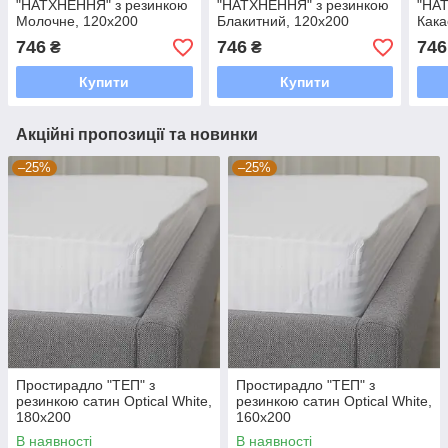
"НАТХНЕННЯ" з резинкою
"НАТХНЕННЯ" з резинкою
"НА
Молочне, 120x200
Блакитний, 120x200
Кака
746
746
746
₴
₴
Купити
Купити
Акційні пропозиції та новинки
–25%
–25%
Простирадло "ТЕП" з
Простирадло "ТЕП" з
резинкою сатин Optical White,
резинкою сатин Optical White,
180x200
160x200
В наявності
В наявності