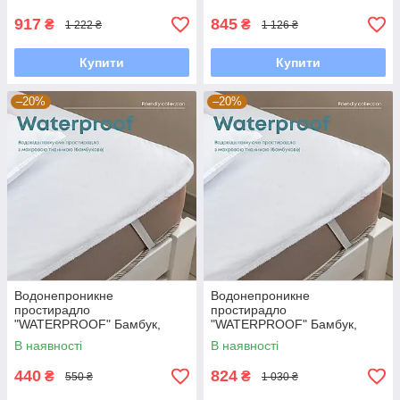
917
845
₴
₴
1 222 ₴
1 126 ₴
Купити
Купити
–20%
–20%
Водонепроникне
Водонепроникне
простирадло
простирадло
"WATERPROOF" Бамбук,
"WATERPROOF" Бамбук,
80x200
200x200
В наявності
В наявності
440
824
₴
₴
550 ₴
1 030 ₴