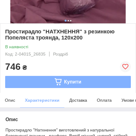
Простирадло "НАТХНЕННЯ" з резинкою
Попеляста троянда, 120x200
В наявності
Код: 2-04015_26835
Роздріб
746
₴
Купити
Опис
Характеристики
Доставка
Оплата
Умови 
Опис
Простирадло "Натхнення" виготовлений з натуральної
бавовняної тканини - ранфорс. Виріб міцний, цупкий, стійкий