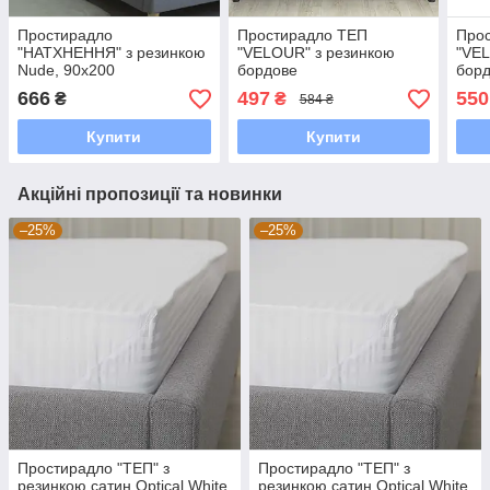
Простирадло
Простирадло ТЕП
Про
"НАТХНЕННЯ" з резинкою
"VELOUR" з резинкою
"VEL
Nude, 90x200
бордове
бор
666
497
550
₴
₴
584 ₴
Купити
Купити
Акційні пропозиції та новинки
–25%
–25%
Простирадло "ТЕП" з
Простирадло "ТЕП" з
резинкою сатин Optical White,
резинкою сатин Optical White,