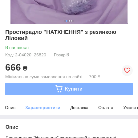
Простирадло "НАТХНЕННЯ" з резинкою
Ліловий
В наявності
Код: 2-04020_26820
Роздріб
666
₴
Мінімальна сума замовлення на сайті — 700 ₴
Купити
Опис
Характеристики
Доставка
Оплата
Умови 
Опис
Простирадло "Натхнення" виготовлений з натуральної