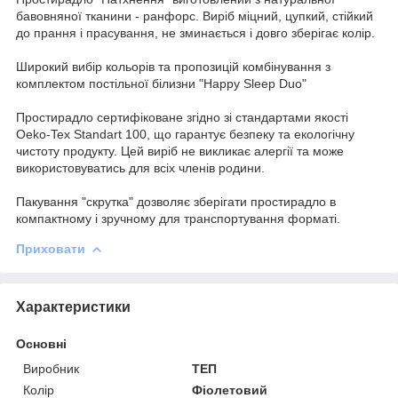
бавовняної тканини - ранфорс. Виріб міцний, цупкий, стійкий
до прання і прасування, не зминається і довго зберігає колір.
Широкий вибір кольорів та пропозицій комбінування з
комплектом постільної білизни "Happy Sleep Duo"
Простирадло сертифіковане згідно зі стандартами якості
Oeko-Tex Standart 100, що гарантує безпеку та екологічну
чистоту продукту. Цей виріб не викликає алергії та може
використовуватись для всіх членів родини.
Пакування "скрутка" дозволяє зберігати простирадло в
компактному і зручному для транспортування форматі.
Приховати
Характеристики
Основні
Виробник
ТЕП
Колір
Фіолетовий