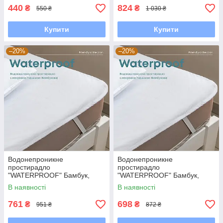
440
824
₴
₴
550 ₴
1 030 ₴
Купити
Купити
–20%
–20%
Водонепроникне
Водонепроникне
простирадло
простирадло
"WATERPROOF" Бамбук,
"WATERPROOF" Бамбук,
180x200
160x200
В наявності
В наявності
761
698
₴
₴
951 ₴
872 ₴