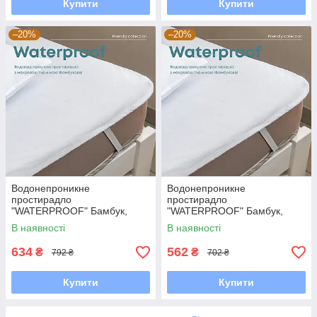
Купити
Купити
–20%
–20%
Водонепроникне
Водонепроникне
простирадло
простирадло
"WATERPROOF" Бамбук,
"WATERPROOF" Бамбук,
140x200
120x200
В наявності
В наявності
634
562
₴
₴
792 ₴
702 ₴
Купити
Купити