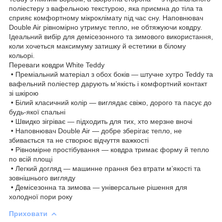
поліестеру з вафельною текстурою, яка приємна до тіла та
сприяє комфортному мікроклімату під час сну. Наповнювач
Double Air рівномірно утримує тепло, не обтяжуючи ковдру.
Ідеальний вибір для демісезонного та зимового використання,
коли хочеться максимуму затишку й естетики в білому
кольорі.
Переваги ковдри White Teddy
• Преміальний матеріал з обох боків — штучне хутро Teddy та
вафельний поліестер дарують м’якість і комфортний контакт
зі шкірою
• Білий класичний колір — виглядає свіжо, дорого та пасує до
будь-якої спальні
• Швидко зігріває — підходить для тих, хто мерзне вночі
• Наповнювач Double Air — добре зберігає тепло, не
збивається та не створює відчуття важкості
• Рівномірне простібування — ковдра тримає форму й тепло
по всій площі
• Легкий догляд — машинне прання без втрати м’якості та
зовнішнього вигляду
• Демісезонна та зимова — універсальне рішення для
холодної пори року
Приховати