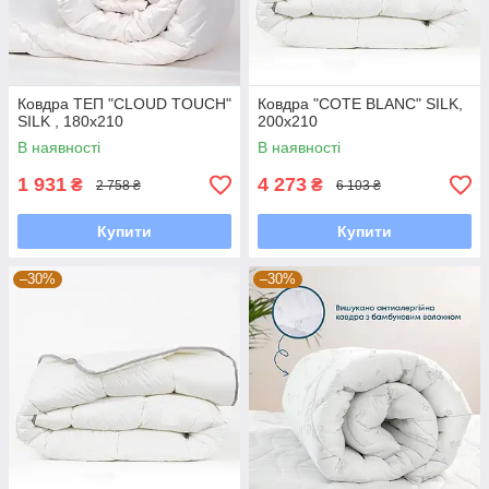
Ковдра ТЕП "CLOUD TOUCH"
Ковдра "COTE BLANC" SILK,
SILK , 180x210
200x210
В наявності
В наявності
1 931
4 273
₴
₴
2 758 ₴
6 103 ₴
Купити
Купити
–30%
–30%