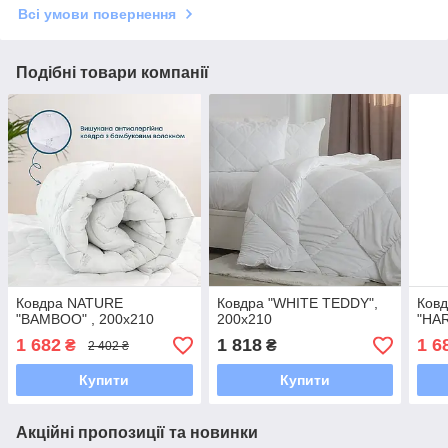
Всі умови повернення
Подібні товари компанії
Ковдра NATURE
Ковдра "WHITE TEDDY",
Ков
"BAMBOO" , 200x210
200x210
"HA
1 682
1 818
1 6
₴
₴
2 402 ₴
Купити
Купити
Акційні пропозиції та новинки