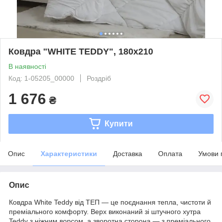
Ковдра "WHITE TEDDY", 180x210
В наявності
Код: 1-05205_00000
Роздріб
1 676
₴
Купити
Опис
Характеристики
Доставка
Оплата
Умови 
Опис
Ковдра White Teddy від ТЕП — це поєднання тепла, чистоти й
преміального комфорту. Верх виконаний зі штучного хутра
Teddy з ніжним ворсом, а зворотна сторона — з преміального