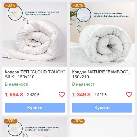
–30%
–30%
Ковдра ТЕП "CLOUD TOUCH"
Ковдра NATURE "BAMBOO" ,
SILK , 150x210
150x210
В наявності
В наявності
1 694
1 349
₴
₴
2 420 ₴
1 927 ₴
Купити
Купити
–30%
–30%