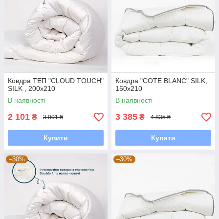
Ковдра ТЕП "CLOUD TOUCH"
Ковдра "COTE BLANC" SILK,
SILK , 200x210
150x210
В наявності
В наявності
2 101
3 385
₴
₴
3 001 ₴
4 835 ₴
Купити
Купити
–30%
–30%