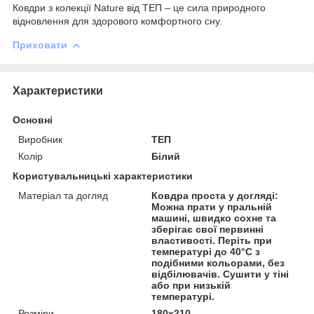
Ковдри з колекції Nature від ТЕП – це сила природного
відновлення для здорового комфортного сну.
Приховати
Характеристики
Основні
Виробник
ТЕП
Колір
Білий
Користувальницькі характеристики
Матеріал та догляд
Ковдра проста у догляді:
Можна прати у пральній
машині, швидко сохне та
зберігає свої первинні
властивості. Періть при
температурі до 40°С з
подібними кольорами, без
відбілювачів. Сушити у тіні
або при низькій
температурі.
Розміри
180x210