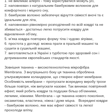
1.
не викликає алергії - тому користуватися можуть усі,
2.
наповнювач з натуральним бамбуковим волокном для
комфортного і міцного сну,
3.
бамбукове волокно забезпечує відчуття свіжості вночі та є
ідеальним для літа,
4.
наповнювач рівномірно розподілений по всій ковдрі та не
збивається - достатньо легко потрусити ковдру для
відновлення об'єму,
5.
м'яка ковдра повторює форму тіла і чудово зігріває,
6.
простота у догляді: можна прати в пральній машині та
сушити в сушильній машині,
7.
виготовляється в Україні з турботою про здоровий сон і
дотриманням європейських стандартів якості.
Зовнішня тканина – високотехнологічна мікрофібра
Membrana. З внутрішнього боку ця тканина оброблена
ультразвуковим коландером, що створює ефект мембрани.
Особливість мембрани – пропускати всередину виробу трохи
більше повітря, ніж випускати назовні. Так виникає повітряний
ефект, який робить ковдри та подушки більш об'ємними,
легкими, ніжними. Membrana – це тканина нового покоління,
оксамитова, еластична, ніжна і дуже міцна. Всередині ковдри
- бамбукове волокно, яке має ефект свіжості та легкої
прохолоди влітку.