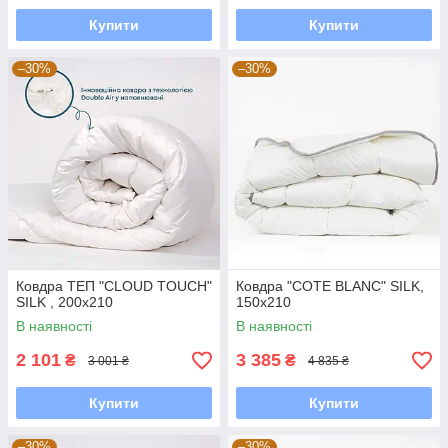
Купити
Купити
–30%
–30%
Ковдра ТЕП "CLOUD TOUCH"
Ковдра "COTE BLANC" SILK,
SILK , 200x210
150x210
В наявності
В наявності
2 101
3 385
₴
₴
3 001 ₴
4 835 ₴
Купити
Купити
–30%
–30%