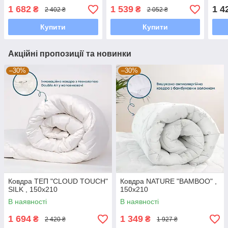
1 682
1 539
1 4
₴
₴
2 402 ₴
2 052 ₴
Купити
Купити
Акційні пропозиції та новинки
–30%
–30%
Ковдра ТЕП "CLOUD TOUCH"
Ковдра NATURE "BAMBOO" ,
SILK , 150x210
150x210
В наявності
В наявності
1 694
1 349
₴
₴
2 420 ₴
1 927 ₴