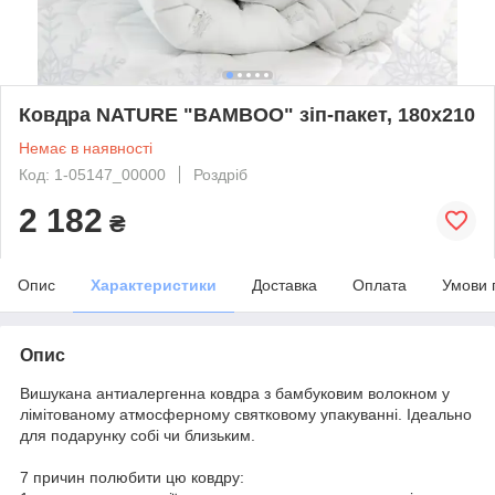
Ковдра NATURE "BAMBOO" зіп-пакет, 180x210
Немає в наявності
Код: 1-05147_00000
Роздріб
2 182
₴
Опис
Характеристики
Доставка
Оплата
Умови 
Опис
Вишукана антиалергенна ковдра з бамбуковим волокном у
лімітованому атмосферному святковому упакуванні. Ідеально
для подарунку собі чи близьким.
7 причин полюбити цю ковдру: