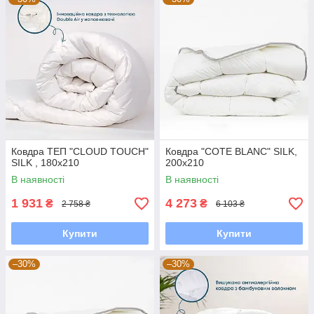
Ковдра ТЕП "CLOUD TOUCH"
Ковдра "COTE BLANC" SILK,
SILK , 180x210
200x210
В наявності
В наявності
1 931
4 273
₴
₴
2 758 ₴
6 103 ₴
Купити
Купити
–30%
–30%