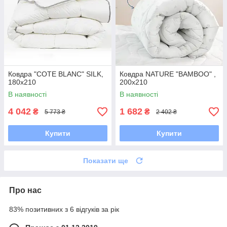
Ковдра "COTE BLANC" SILK,
Ковдра NATURE "BAMBOO" ,
180x210
200x210
В наявності
В наявності
4 042
1 682
₴
₴
5 773 ₴
2 402 ₴
Купити
Купити
Показати ще
Про нас
83% позитивних з 6 відгуків за рік