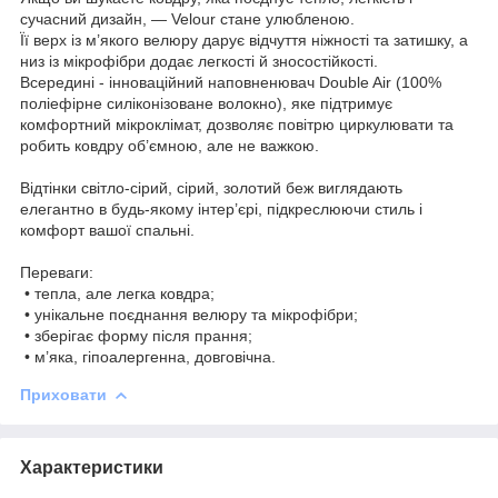
сучасний дизайн, — Velour стане улюбленою.
Її верх із м’якого велюру дарує відчуття ніжності та затишку, а
низ із мікрофібри додає легкості й зносостійкості.
Всередині - інноваційний наповненювач Double Air (100%
поліефірне силіконізоване волокно), яке підтримує
комфортний мікроклімат, дозволяє повітрю циркулювати та
робить ковдру об’ємною, але не важкою.
Відтінки світло-сірий, сірий, золотий беж виглядають
елегантно в будь-якому інтер’єрі, підкреслюючи стиль і
комфорт вашої спальні.
Переваги:
• тепла, але легка ковдра;
• унікальне поєднання велюру та мікрофібри;
• зберігає форму після прання;
• м’яка, гіпоалергенна, довговічна.
Приховати
Характеристики