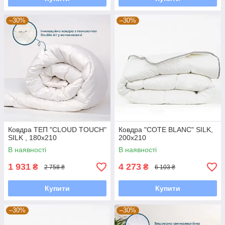
–30%
–30%
Ковдра ТЕП "CLOUD TOUCH"
Ковдра "COTE BLANC" SILK,
SILK , 180x210
200x210
В наявності
В наявності
1 931
4 273
₴
₴
2 758 ₴
6 103 ₴
Купити
Купити
–30%
–30%