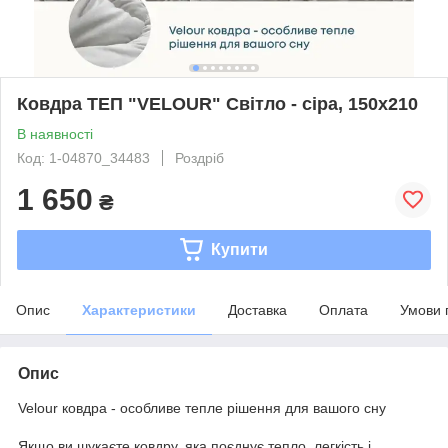
Ковдра ТЕП "VELOUR" Світло - сіра, 150x210
В наявності
Код: 1-04870_34483
Роздріб
1 650
₴
Купити
Опис
Характеристики
Доставка
Оплата
Умови 
Опис
Velour ковдра - особливе тепле рішення для вашого сну
Якщо ви шукаєте ковдру, яка поєднує тепло, легкість і