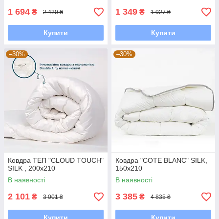
1 694
1 349
₴
₴
2 420 ₴
1 927 ₴
Купити
Купити
–30%
–30%
Ковдра ТЕП "CLOUD TOUCH"
Ковдра "COTE BLANC" SILK,
SILK , 200x210
150x210
В наявності
В наявності
2 101
3 385
₴
₴
3 001 ₴
4 835 ₴
Купити
Купити