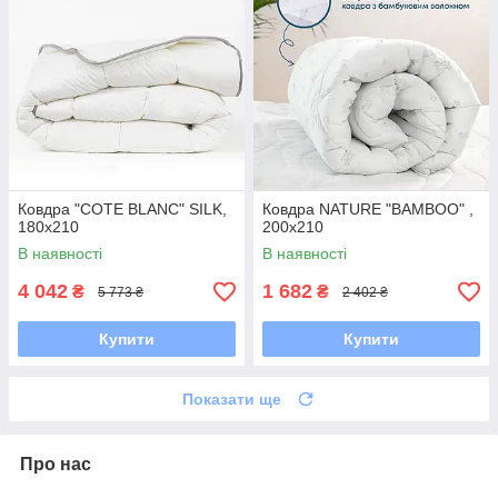
Ковдра "COTE BLANC" SILK,
Ковдра NATURE "BAMBOO" ,
180x210
200x210
В наявності
В наявності
4 042
1 682
₴
₴
5 773 ₴
2 402 ₴
Купити
Купити
Показати ще
Про нас