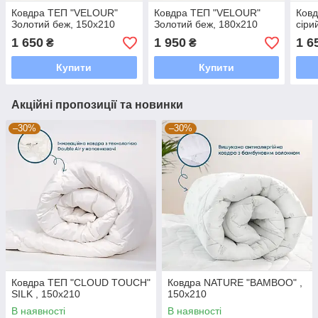
Ковдра ТЕП "VELOUR"
Ковдра ТЕП "VELOUR"
Ковд
Золотий беж, 150x210
Золотий беж, 180x210
сіри
1 650
1 950
1 6
₴
₴
Купити
Купити
Акційні пропозиції та новинки
–30%
–30%
Ковдра ТЕП "CLOUD TOUCH"
Ковдра NATURE "BAMBOO" ,
SILK , 150x210
150x210
В наявності
В наявності