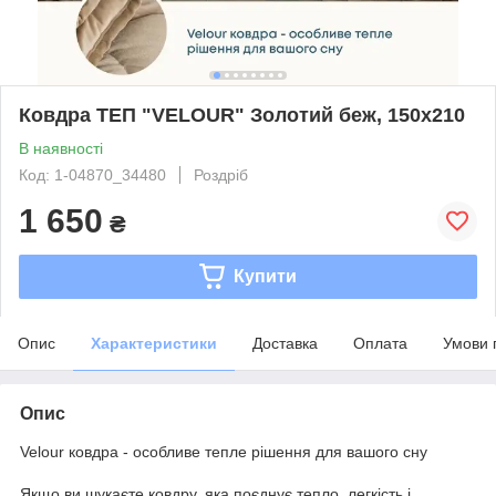
Ковдра ТЕП "VELOUR" Золотий беж, 150x210
В наявності
Код: 1-04870_34480
Роздріб
1 650
₴
Купити
Опис
Характеристики
Доставка
Оплата
Умови 
Опис
Velour ковдра - особливе тепле рішення для вашого сну
Якщо ви шукаєте ковдру, яка поєднує тепло, легкість і