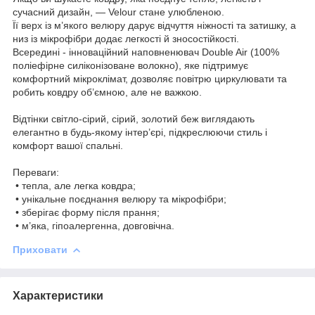
сучасний дизайн, — Velour стане улюбленою.
Її верх із м’якого велюру дарує відчуття ніжності та затишку, а
низ із мікрофібри додає легкості й зносостійкості.
Всередині - інноваційний наповненювач Double Air (100%
поліефірне силіконізоване волокно), яке підтримує
комфортний мікроклімат, дозволяє повітрю циркулювати та
робить ковдру об’ємною, але не важкою.
Відтінки світло-сірий, сірий, золотий беж виглядають
елегантно в будь-якому інтер’єрі, підкреслюючи стиль і
комфорт вашої спальні.
Переваги:
• тепла, але легка ковдра;
• унікальне поєднання велюру та мікрофібри;
• зберігає форму після прання;
• м’яка, гіпоалергенна, довговічна.
Приховати
Характеристики