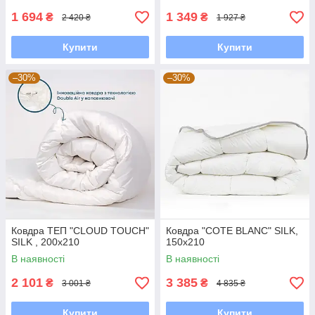
1 694
1 349
₴
₴
2 420 ₴
1 927 ₴
Купити
Купити
–30%
–30%
Ковдра ТЕП "CLOUD TOUCH"
Ковдра "COTE BLANC" SILK,
SILK , 200x210
150x210
В наявності
В наявності
2 101
3 385
₴
₴
3 001 ₴
4 835 ₴
Купити
Купити