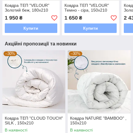
Ковдра ТЕП "VELOUR"
Ковдра ТЕП "VELOUR"
Ков
Золотий беж, 180x210
Темно - сіра, 150x210
Золо
1 950
1 650
2 4
₴
₴
Купити
Купити
Акційні пропозиції та новинки
–30%
–30%
Ковдра ТЕП "CLOUD TOUCH"
Ковдра NATURE "BAMBOO" ,
SILK , 150x210
150x210
В наявності
В наявності