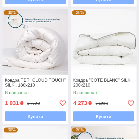
–30%
–30%
Ковдра ТЕП "CLOUD TOUCH"
Ковдра "COTE BLANC" SILK,
SILK , 180x210
200x210
В наявності
В наявності
1 931
4 273
₴
₴
2 758 ₴
6 103 ₴
Купити
Купити
–30%
–30%