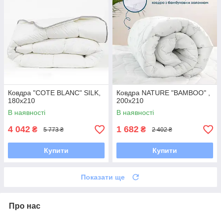
Ковдра "COTE BLANC" SILK,
Ковдра NATURE "BAMBOO" ,
180x210
200x210
В наявності
В наявності
4 042
1 682
₴
₴
5 773 ₴
2 402 ₴
Купити
Купити
Показати ще
Про нас