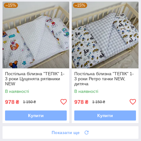
–15%
–15%
Постільна білизна "ТЕПІК" 1-
Постільна білизна "ТЕПІК" 1-
3 роки Цуценята рятівники
3 роки Ретро тачки NEW,
NEW
дитяча
В наявності
В наявності
978
978
₴
₴
1 150 ₴
1 150 ₴
Купити
Купити
Показати ще