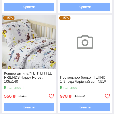
Купити
Купити
–15%
–15%
Ковдра дитяча "ТЕП" LITTLE
FRIENDS Happy Forest,
Постельное белье "ТЕПИК"
105x140
1-3 года Чарівний світ NEW
В наявності
В наявності
556
978
₴
₴
654 ₴
1 150 ₴
Купити
Купити