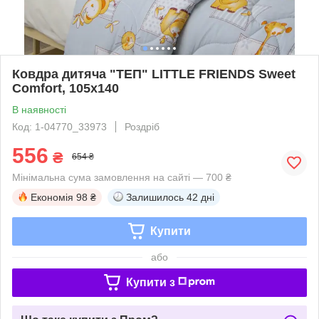
Ковдра дитяча "ТЕП" LITTLE FRIENDS Sweet
Comfort, 105x140
В наявності
Код: 1-04770_33973
Роздріб
556
₴
654 ₴
Мінімальна сума замовлення на сайті — 700 ₴
Економія
98 ₴
Залишилось
42 дні
Купити
або
Купити з