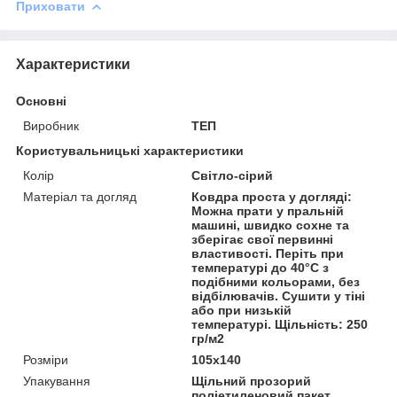
Приховати
Характеристики
Основні
Виробник
ТЕП
Користувальницькі характеристики
Колір
Світло-сірий
Матеріал та догляд
Ковдра проста у догляді:
Можна прати у пральній
машині, швидко сохне та
зберігає свої первинні
властивості. Періть при
температурі до 40°С з
подібними кольорами, без
відбілювачів. Сушити у тіні
або при низькій
температурі. Щільність: 250
гр/м2
Розміри
105x140
Упакування
Щільний прозорий
поліетиленовий пакет