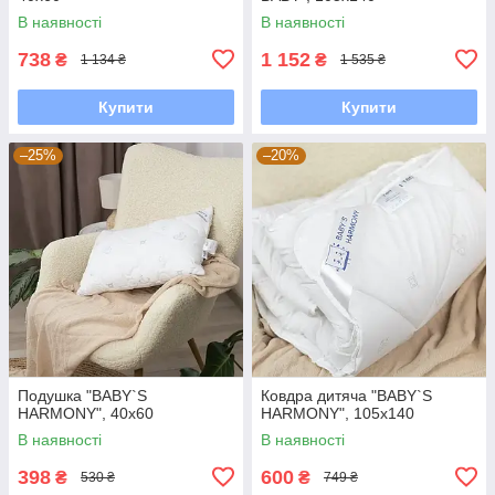
В наявності
В наявності
738
1 152
₴
₴
1 134 ₴
1 535 ₴
Купити
Купити
–25%
–20%
Подушка "BABY`S
Ковдра дитяча "BABY`S
HARMONY", 40x60
HARMONY", 105x140
В наявності
В наявності
398
600
₴
₴
530 ₴
749 ₴