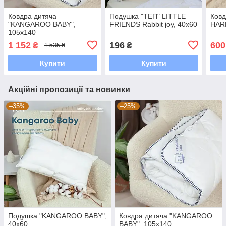
Ковдра дитяча
Подушка "ТЕП" LITTLE
Ковд
"KANGAROO ВАВY",
FRIENDS Rabbit joy, 40x60
HAR
105x140
1 152
196
600
₴
₴
1 535 ₴
Купити
Купити
Акційні пропозиції та новинки
–35%
–25%
Подушка "KANGAROO ВАВY",
Ковдра дитяча "KANGAROO
40x60
ВАВY", 105x140