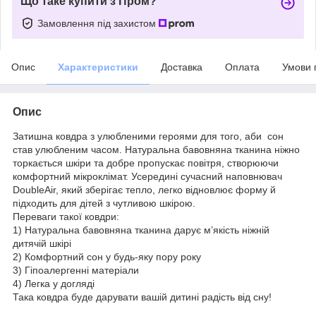
Що таке купити з Пром?
Замовлення під захистом
Опис
Характеристики
Доставка
Оплата
Умови 
Опис
Затишна ковдра з улюбленими героями для того, аби сон
став улюбленим часом. Натуральна бавовняна тканина ніжно
торкається шкіри та добре пропускає повітря, створюючи
комфортний мікроклімат. Усередині сучасний наповнювач
DoubleAir, який зберігає тепло, легко відновлює форму й
підходить для дітей з чутливою шкірою.
Переваги такої ковдри:
1) Натуральна бавовняна тканина дарує м’якість ніжній
дитячій шкірі
2) Комфортний сон у будь-яку пору року
3) Гіпоалергенні матеріали
4) Легка у догляді
Така ковдра буде дарувати вашій дитині радість від сну!