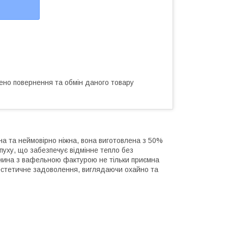
ено повернення та обмін даного товару
на та неймовірно ніжна, вона виготовлена з 50%
пуху, що забезпечує відмінне тепло без
нина з вафельною фактурою не тільки приємна
 естетичне задоволення, виглядаючи охайно та