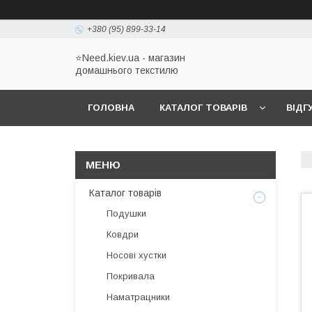
+380 (95) 899-33-14
⭐Need.kiev.ua - магазин
домашнього текстилю
ГОЛОВНА
КАТАЛОГ ТОВАРІВ
ВІДГ
Каталог товарів
Подушки
Ковдри
Носові хустки
Покривала
Наматрацники