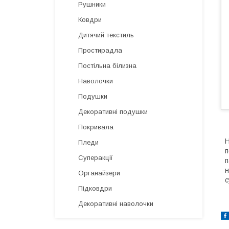
Рушники
Ковдри
Дитячий текстиль
Простирадла
Постільна білизна
Наволочки
Подушки
Декоративні подушки
Покривала
H
Пледи
п
Суперакції
п
н
Органайзери
с
Підковдри
Декоративні наволочки