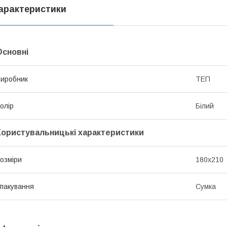
арактеристики
Основні
иробник
ТЕП
олір
Білий
Користувальницькі характеристики
озміри
180x210
пакування
Сумка