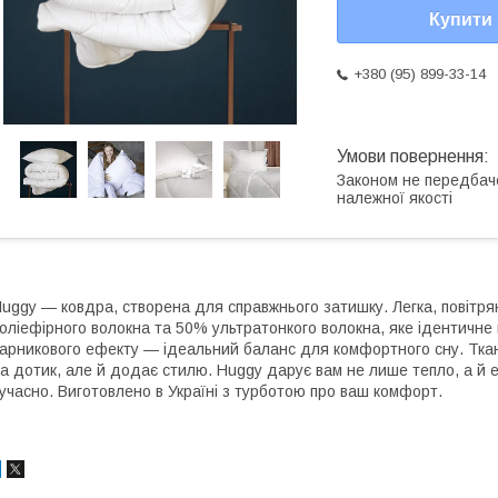
Купити
+380 (95) 899-33-14
Законом не передбач
належної якості
uggy — ковдра, створена для справжнього затишку. Легка, повітря
оліефірного волокна та 50% ультратонкого волокна, яке ідентичне 
арникового ефекту — ідеальний баланс для комфортного сну. Тка
а дотик, але й додає стилю. Huggy дарує вам не лише тепло, а й
учасно. Виготовлено в Україні з турботою про ваш комфорт.