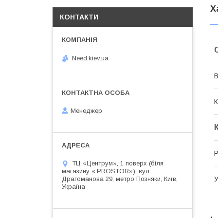
Х
КОНТАКТИ
Need.kiev.ua
В
К
Менеджер
Р
ТЦ «Центрум», 1 поверх (біля
магазину «.PROSTOR»), вул.
Драгоманова 29, метро Позняки, Київ,
У
Україна