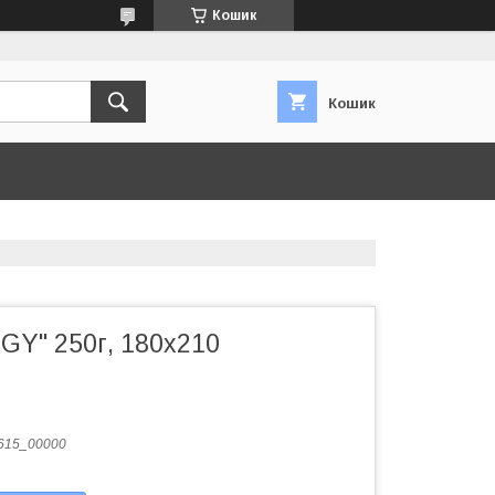
Кошик
Кошик
GY" 250г, 180x210
615_00000