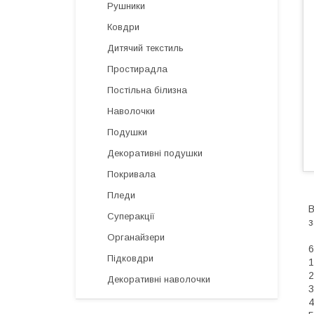
Рушники
Ковдри
Дитячий текстиль
Простирадла
Постільна білизна
Наволочки
Подушки
Декоративні подушки
Покривала
Пледи
В
Суперакції
з
Органайзери
6
Підковдри
1
2
Декоративні наволочки
3
4