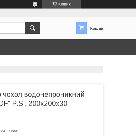
Кошик
Кошик
 чохол водонепроникний
" Р.S., 200x200x30
064_00000