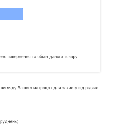
ено повернення та обмін даного товару
игляду Вашого матраца і для захисту від рідких
бруднень;