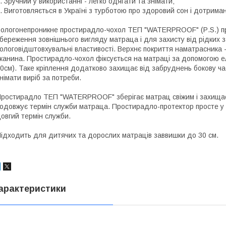
.
Зручний у використанні - легко одягати та знімати;
.
Виготовляється в Україні з турботою про здоровий сон і дотриман
ологонепроникне простирадло-чохол ТЕП "WATERPROOF" (Р.S.) при
береження зовнішнього вигляду матраца і для захисту від рідких 
ологовідштовхувальні властивості. Верхнє покриття наматрасника 
канина. Простирадло-чохол фіксується на матраці за допомогою ел
0см). Таке кріплення додатково захищає від забруднень бокову ч
німати виріб за потреби.
ростирадло ТЕП "WATERPROOF" зберігає матрац свіжим і захищає йо
одовжує термін служби матраца. Простирадло-протектор просте у д
овгий термін служби.
ідходить для дитячих та дорослих матраців заввишки до 30 см.
арактеристики