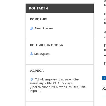
5
6
КОНТАКТИ
В
з
в
т
Need.kiev.ua
3
з
П
п
Менеджер
д
П
ТЦ «Центрум», 1 поверх (біля
магазину «.PROSTOR»), вул.
Драгоманова 29, метро Позняки, Київ,
Х
Україна