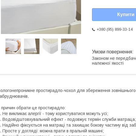
Купити
+380 (95) 899-33-14
Законом не передбач
належної якості
ологонепроникне простирадло-чохол для збереження зовнішнього в
абруднювачів.
 причин обрати це простирадло:
.
Не викликає алергії - тому користуватися можуть усі;
.
Водовідштовхувальний ефект - подовжує термін служби матраца;
.
Н
адійно фіксується на матраці та захищає бокову частину від за
.
Просте у догляді: можна прати в пральній машині;