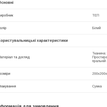
Основні
иробник
ТЕП
олір
Білий
Користувальницькі характеристики
Тканина:
атеріал та догляд
Простира
пральній 
озміри
200x200
пакування
Сумка
нформація для замовлення