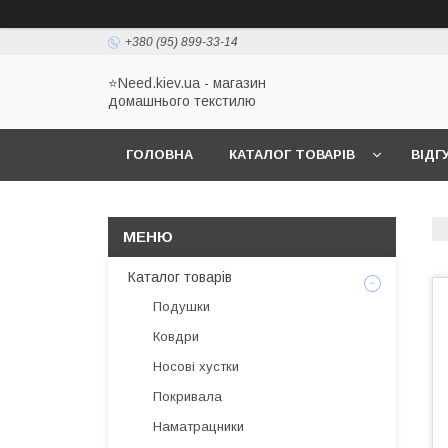
+380 (95) 899-33-14
⭐Need.kiev.ua - магазин
домашнього текстилю
ГОЛОВНА
КАТАЛОГ ТОВАРІВ
ВІДГ
Каталог товарів
Подушки
Ковдри
Носові хустки
Покривала
Наматрацники