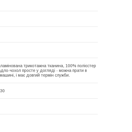
 ламінована трикотажна тканина, 100% полієстер
дло-чохол просте у догляді - можна прати в
машині, і має довгий термін служби.
x30