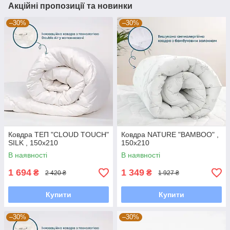
Акційні пропозиції та новинки
–30%
–30%
Ковдра ТЕП "CLOUD TOUCH"
Ковдра NATURE "BAMBOO" ,
SILK , 150x210
150x210
В наявності
В наявності
1 694
1 349
₴
₴
2 420 ₴
1 927 ₴
Купити
Купити
–30%
–30%