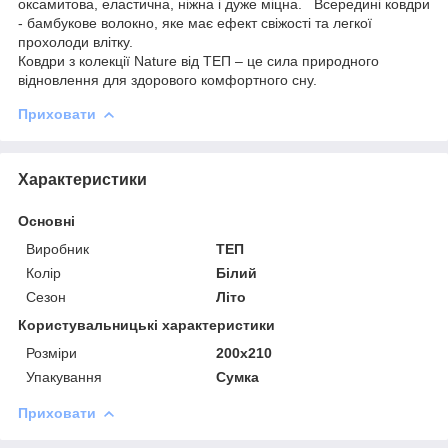
оксамитова, еластична, ніжна і дуже міцна. Всередині ковдри
- бамбукове волокно, яке має ефект свіжості та легкої
прохолоди влітку.
Ковдри з колекції Nature від ТЕП – це сила природного
відновлення для здорового комфортного сну.
Приховати
Характеристики
Основні
Виробник
ТЕП
Колір
Білий
Сезон
Літо
Користувальницькі характеристики
Розміри
200x210
Упакування
Сумка
Приховати