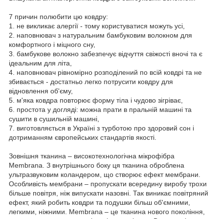
7 причин полюбити цю ковдру:
1.
не викликає алергії - тому користуватися можуть усі,
2.
наповнювач з натуральним бамбуковим волокном для
комфортного і міцного сну,
3.
бамбукове волокно забезпечує відчуття свіжості вночі та є
ідеальним для літа,
4.
наповнювач рівномірно розподілений по всій ковдрі та не
збивається - достатньо легко потрусити ковдру для
відновлення об'єму,
5.
м'яка ковдра повторює форму тіла і чудово зігріває,
6.
простота у догляді: можна прати в пральній машині та
сушити в сушильній машині,
7.
виготовляється в Україні з турботою про здоровий сон і
дотриманням європейських стандартів якості.
Зовнішня тканина – високотехнологічна мікрофібра
Membrana. З внутрішнього боку ця тканина оброблена
ультразвуковим коландером, що створює ефект мембрани.
Особливість мембрани – пропускати всередину виробу трохи
більше повітря, ніж випускати назовні. Так виникає повітряний
ефект, який робить ковдри та подушки більш об'ємними,
легкими, ніжними. Membrana – це тканина нового покоління,