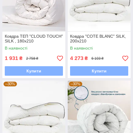
Ковдра ТЕП "CLOUD TOUCH"
Ковдра "COTE BLANC" SILK,
SILK , 180x210
200x210
В наявності
В наявності
1 931
4 273
₴
₴
2 758 ₴
6 103 ₴
Купити
Купити
–30%
–30%