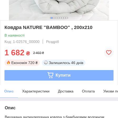
Ковдра NATURE "BAMBOO" , 200x210
В наявності
Код: 1-02576_00000
Роздріб
1 682
₴
2 402 ₴
Економія
720 ₴
Залишилось
46 днів
Купити
Опис
Характеристики
Доставка
Оплата
Умови п
Опис
Вишукана антиалергенна ковдра з бамбуковим волокном.