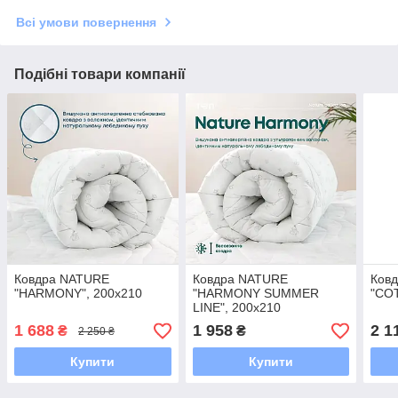
Всі умови повернення
Подібні товари компанії
Ковдра NATURE
Ковдра NATURE
Ков
"HARMONY", 200x210
"HARMONY SUMMER
"CO
LINE", 200x210
1 688
1 958
2 1
₴
₴
2 250 ₴
Купити
Купити