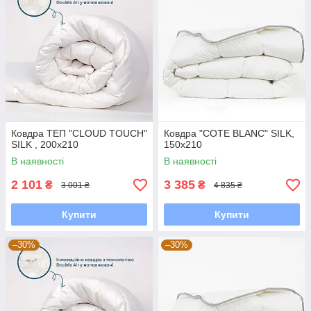
Ковдра ТЕП "CLOUD TOUCH"
Ковдра "COTE BLANC" SILK,
SILK , 200x210
150x210
В наявності
В наявності
2 101
3 385
₴
₴
3 001 ₴
4 835 ₴
Купити
Купити
–30%
–30%