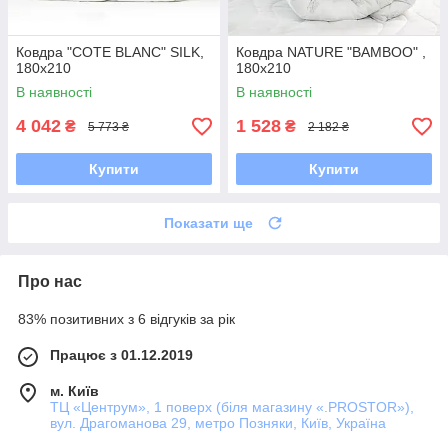
Ковдра "COTE BLANC" SILK,
Ковдра NATURE "BAMBOO" ,
180x210
180x210
В наявності
В наявності
4 042
1 528
₴
₴
5 773 ₴
2 182 ₴
Купити
Купити
Показати ще
Про нас
83% позитивних з 6 відгуків за рік
Працює з 01.12.2019
м. Київ
ТЦ «Центрум», 1 поверх (біля магазину «.PROSTOR»),
вул. Драгоманова 29, метро Позняки, Київ, Україна