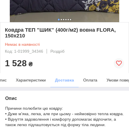
Ковдра ТЕП "ШИК" (400г/м2) вовна FLORA,
150x210
Немає в наявності
Код: 1-01999_34346
Роздріб
1 528
₴
пис
Характеристики
Доставка
Оплата
Умови пове
Опис
Причини полюбити цю ковдру:
•
Дуже м'яка, легка, але при цьому - неймовірно тепла ковдра.
•
Відчуття задоволення і комфорту допомагає відпочити, а
також легко підлаштовується під форму тіла людини.