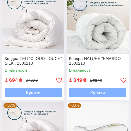
Ковдра ТЕП "CLOUD TOUCH"
Ковдра NATURE "BAMBOO" ,
SILK , 150x210
150x210
В наявності
В наявності
1 694
1 349
₴
₴
2 420 ₴
1 927 ₴
Купити
Купити
–30%
–30%