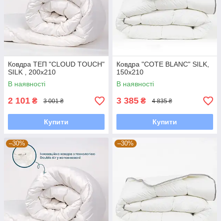
Ковдра ТЕП "CLOUD TOUCH"
Ковдра "COTE BLANC" SILK,
SILK , 200x210
150x210
В наявності
В наявності
2 101
3 385
₴
₴
3 001 ₴
4 835 ₴
Купити
Купити
–30%
–30%