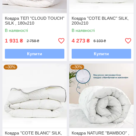
Ковдра ТЕП "CLOUD TOUCH"
Ковдра "COTE BLANC" SILK,
SILK , 180x210
200x210
В наявності
В наявності
1 931
4 273
₴
₴
2 758 ₴
6 103 ₴
Купити
Купити
–30%
–30%
Ковдра "COTE BLANC" SILK,
Ковдра NATURE "BAMBOO" ,