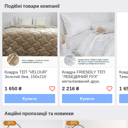
Подібні товари компанії
Ковдра ТЕП "VELOUR"
Ковдра FRIENDLY ТЕП
Ков
Золотий беж, 150x210
"ЛЕБЕДИНИЙ ПУХ"
Темн
металізований друк,
150x210
1 650
2 216
1 6
₴
₴
Купити
Купити
Акційні пропозиції та новинки
–30%
–30%