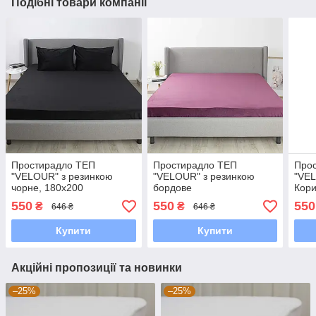
Подібні товари компанії
Простирадло ТЕП
Простирадло ТЕП
Про
"VELOUR" з резинкою
"VELOUR" з резинкою
"VEL
чорне, 180x200
бордове
Кори
550
550
550
₴
₴
646 ₴
646 ₴
Купити
Купити
Акційні пропозиції та новинки
–25%
–25%