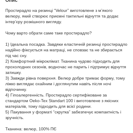
Опис
Простирадло на резинці “Velour” виготовлене з м’якого
велюру, який створює приємні тактильні відчуття та додає
інтер’єру розкішного вигляду.
Чому варто обрати саме таке простирадло?
1) Ідеальна посадка. Завдяки еластичній резинці простирадло
надійно фіксується на матраці, не сповзає та не збирається
під час сну.
2) Комфортний мікроклімат. Тканина чудово підходить для
прохолодних сезонів, водночас не парить і підтримує відчуття
затишку.
3) Завжди рівна поверхня. Велюр добре тримає форму, тому
ліжко виглядає охайним і доглянутим навіть після ночі
відпочинку.
4) Гіпоалергенність. Простирадло сертифіковане за
стандартом Oeko-Tex Standart 100 і виготовлене з якісних
матеріалів, тому підходить для всієї родини.
5) Пакування у форматі “скрутка” забезпечує компактність і
зручність.
Тканина: велюр, 100% ПЄ