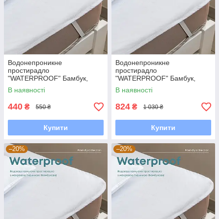
Водонепроникне
Водонепроникне
простирадло
простирадло
"WATERPROOF" Бамбук,
"WATERPROOF" Бамбук,
80x200
200x200
В наявності
В наявності
440
824
₴
₴
550 ₴
1 030 ₴
Купити
Купити
–20%
–20%