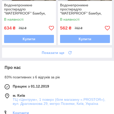
Водонепроникне
Водонепроникне
простирадло
простирадло
"WATERPROOF" Бамбук,
"WATERPROOF" Бамбук,
140x200
120x200
В наявності
В наявності
634
562
₴
₴
792 ₴
702 ₴
Купити
Купити
Показати ще
Про нас
83% позитивних з 6 відгуків за рік
Працює з 01.12.2019
м. Київ
ТЦ «Центрум», 1 поверх (біля магазину «.PROSTOR»),
вул. Драгоманова 29, метро Позняки, Київ, Україна
Контакти