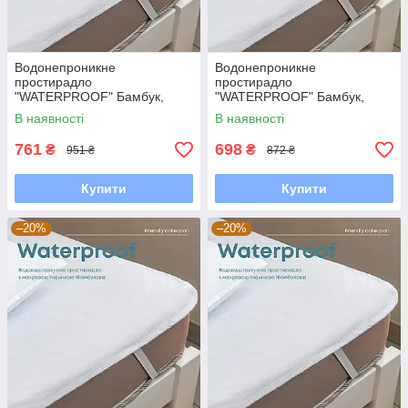
Водонепроникне
Водонепроникне
простирадло
простирадло
"WATERPROOF" Бамбук,
"WATERPROOF" Бамбук,
180x200
160x200
В наявності
В наявності
761
698
₴
₴
951 ₴
872 ₴
Купити
Купити
–20%
–20%