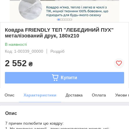
Ковдра FRIENDLY ТЕП "ЛЕБЕДИНИЙ ПУХ"
металізований друк, 180x210
В наявності
Код: 1-00339_00000
Роздріб
2 552
₴
Купити
Опис
Характеристики
Доставка
Оплата
Умови 
Опис
7 причин полюбити цю ковдру:
1.
Не викликає алергії - тому користуватися можуть усі;