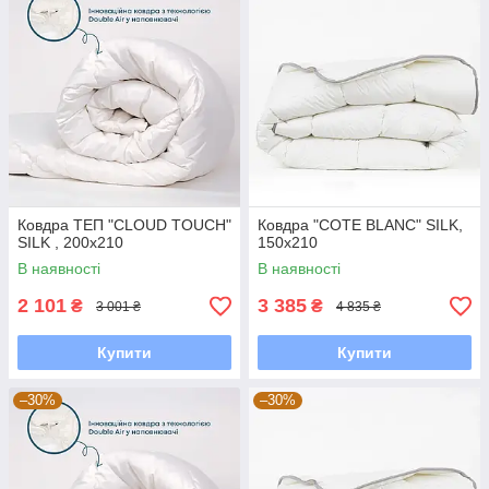
Ковдра ТЕП "CLOUD TOUCH"
Ковдра "COTE BLANC" SILK,
SILK , 200x210
150x210
В наявності
В наявності
2 101
3 385
₴
₴
3 001 ₴
4 835 ₴
Купити
Купити
–30%
–30%