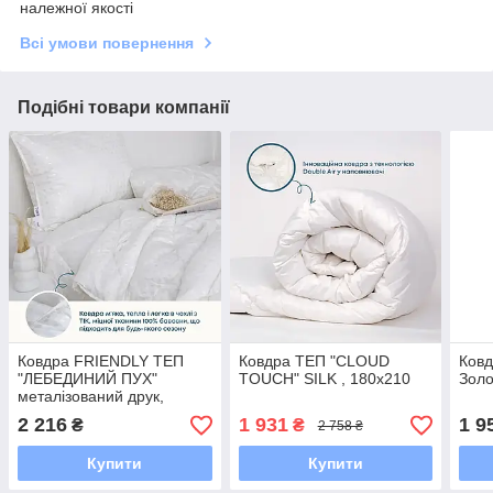
належної якості
Всі умови повернення
Подібні товари компанії
Ковдра FRIENDLY ТЕП
Ковдра ТЕП "CLOUD
Ков
"ЛЕБЕДИНИЙ ПУХ"
TOUCH" SILK , 180x210
Золо
металізований друк,
150x210
2 216
1 931
1 9
₴
₴
2 758 ₴
Купити
Купити