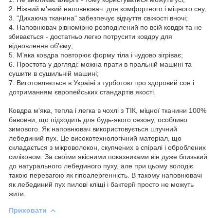
2.
Ніжний м'який наповнювач для комфортного і міцного сну;
3.
"Дихаюча тканина" забезпечує відчуття свіжості вночі;
4.
Наповнювач рівномірно розподілений по всій ковдрі та не
збивається - достатньо легко потрусити ковдру для
відновлення об'єму;
5.
М'яка ковдра повторює форму тіла і чудово зігріває;
6.
Простота у догляді: можна прати в пральній машині та
сушити в сушильній машині;
7.
Виготовляється в Україні з турботою про здоровий сон і
дотриманням європейських стандартів якості.
Ковдра м'яка, тепла і легка в чохлі з ТІК, міцної тканини 100%
бавовни, що підходить для будь-якого сезону, особливо
зимового. Як наповнювач використовується штучний
лебединий пух. Це високотехнологічний матеріал, що
складається з мікроволокон, скупчених в спіралі і оброблених
силіконом. За своїми якісними показниками він дуже близький
до натурального лебединого пуху, але при цьому володіє
такою перевагою як гіпоалергенність. В такому наповнювачі
як лебединий пух пилові кліщі і бактерії просто не можуть
жити.
Приховати