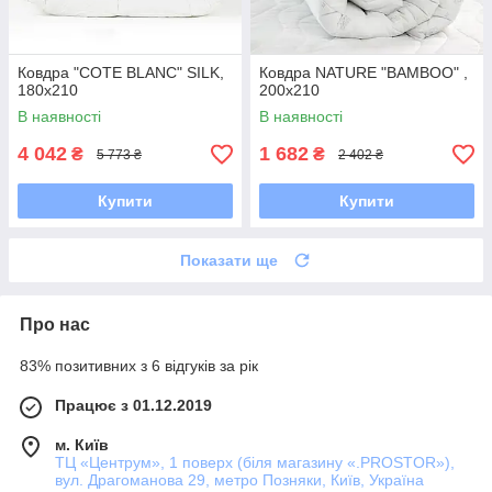
Ковдра "COTE BLANC" SILK,
Ковдра NATURE "BAMBOO" ,
180x210
200x210
В наявності
В наявності
4 042
1 682
₴
₴
5 773 ₴
2 402 ₴
Купити
Купити
Показати ще
Про нас
83% позитивних з 6 відгуків за рік
Працює з 01.12.2019
м. Київ
ТЦ «Центрум», 1 поверх (біля магазину «.PROSTOR»),
вул. Драгоманова 29, метро Позняки, Київ, Україна