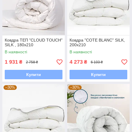
Ковдра ТЕП "CLOUD TOUCH"
Ковдра "COTE BLANC" SILK,
SILK , 180x210
200x210
В наявності
В наявності
1 931
4 273
₴
₴
2 758 ₴
6 103 ₴
Купити
Купити
–30%
–30%