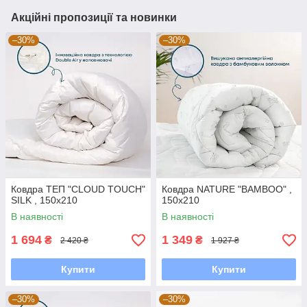
Акційні пропозиції та новинки
–30%
–30%
Ковдра ТЕП "CLOUD TOUCH"
Ковдра NATURE "BAMBOO" ,
SILK , 150x210
150x210
В наявності
В наявності
1 694
1 349
₴
₴
2 420 ₴
1 927 ₴
Купити
Купити
–30%
–30%