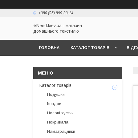
+380 (95) 899-33-14
⭐Need.kiev.ua - магазин
домашнього текстилю
ГОЛОВНА
КАТАЛОГ ТОВАРІВ
ВІДГ
Каталог товарів
Подушки
Ковдри
Носові хустки
Покривала
Наматрацники