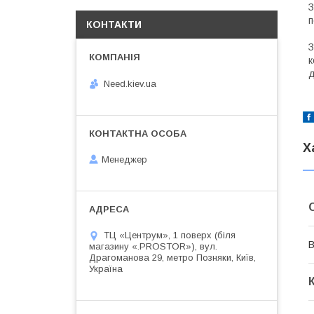
З
п
КОНТАКТИ
З
к
д
Need.kiev.ua
Х
Менеджер
ТЦ «Центрум», 1 поверх (біля
В
магазину «.PROSTOR»), вул.
Драгоманова 29, метро Позняки, Київ,
Україна