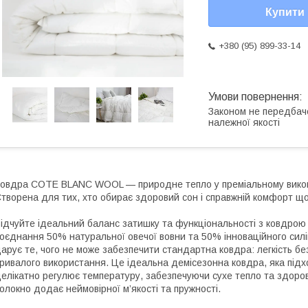
Купити
+380 (95) 899-33-14
Законом не передбач
належної якості
овдра COTE BLANC WOOL — природне тепло у преміальному викон
творена для тих, хто обирає здоровий сон і справжній комфорт щ
ідчуйте ідеальний баланс затишку та функціональності з ковдр
оєднання 50% натуральної овечої вовни та 50% інноваційного силік
арує те, чого не може забезпечити стандартна ковдра: легкість без
ривалого використання. Це ідеальна демісезонна ковдра, яка підхо
елікатно регулює температуру, забезпечуючи сухе тепло та здорови
олокно додає неймовірної м’якості та пружності.