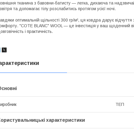
овнішня тканина з бавовни-батисту — легка, дихаюча та надзвича
овітря та допомагає тілу розслабитись протягом усієї ночі.
авдяки оптимальній щільності 300 гр/м², ця ковдра дарує відчутт
омфорту. "COTE BLANC" WOOL — це інвестиція у ваш щоденний від
овговічність і практичність.
арактеристики
Основні
иробник
ТЕП
Користувальницькі характеристики