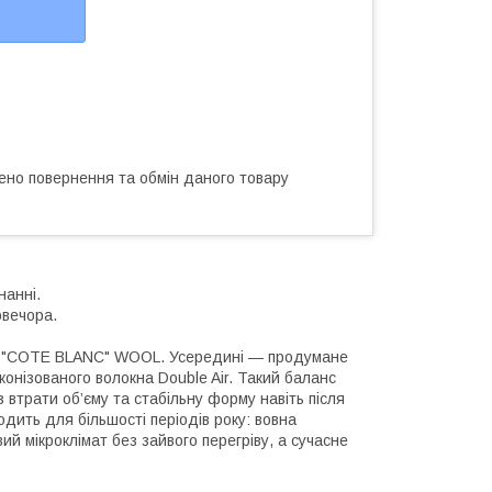
ено повернення та обмін даного товару
анні.
овечора.
ою "COTE BLANC" WOOL. Усередині — продумане
онізованого волокна Double Air. Такий баланс
 втрати об’єму та стабільну форму навіть після
дить для більшості періодів року: вовна
й мікроклімат без зайвого перегріву, а сучасне