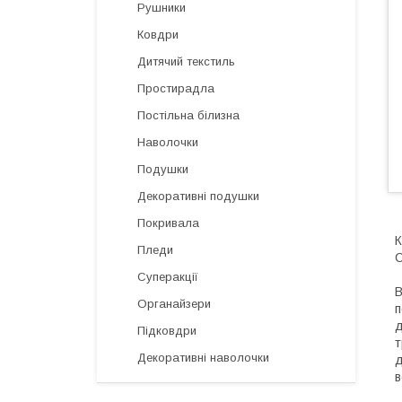
Рушники
Ковдри
Дитячий текстиль
Простирадла
Постільна білизна
Наволочки
Подушки
Декоративні подушки
Покривала
К
Пледи
С
Суперакції
В
Органайзери
п
д
Підковдри
т
Декоративні наволочки
д
в