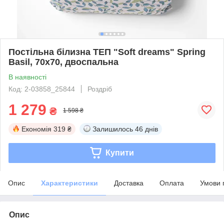
Постільна білизна ТЕП "Soft dreams" Spring
Basil, 70x70, двоспальна
В наявності
Код: 2-03858_25844
Роздріб
1 279
₴
1 598 ₴
Економія
319 ₴
Залишилось
46 днів
Купити
Опис
Характеристики
Доставка
Оплата
Умови 
Опис