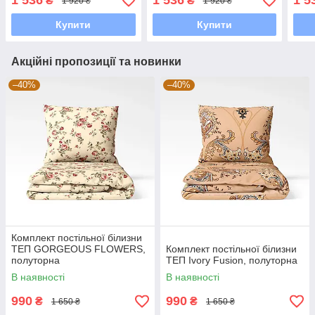
1 536
1 536
1 5
₴
₴
1 920 ₴
1 920 ₴
Купити
Купити
Акційні пропозиції та новинки
–40%
–40%
Комплект постільної білизни
ТЕП GORGEOUS FLOWERS,
Комплект постільної білизни
полуторна
ТЕП Ivory Fusion, полуторна
В наявності
В наявності
990
990
₴
₴
1 650 ₴
1 650 ₴