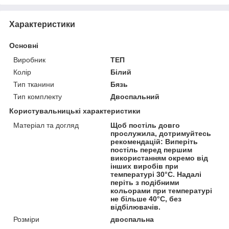
Характеристики
Основні
Виробник
ТЕП
Колір
Білий
Тип тканини
Бязь
Тип комплекту
Двоспальний
Користувальницькі характеристики
Матеріал та догляд
Щоб постіль довго
прослужила, дотримуйтесь
рекомендацій: Виперіть
постіль перед першим
використанням окремо від
інших виробів при
температурі 30°С. Надалі
періть з подібними
кольорами при температурі
не більше 40°С, без
відбілювачів.
Розміри
двоспальна