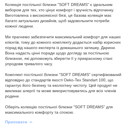
Колекція постільної білизни "SOFT DREAMS" є ідеальним
вибором для тих, хто цінує комфорт і зручність відпочинку.
Виготовлена з високоякісної бязі, ця базова колекція має
багато актуальних дизайнів, щоб задовольнити потреби
кожної людини.
Ми прагнемо забезпечити максимальний комфорт для наших
клієнтів, тому до кожного комплекту додається набір корисних
порад від нашого експерта із домашнього затишку, Дарини.
Вона надасть цінні поради щодо догляду за постільною
білизною, які допоможуть зберегти її у прекрасному стані
упродовж тривалого часу.
Комплект постільної білизни "SOFT DREAMS" сертифікований
відповідно до стандартів якості Oeko-Tex Standart 100, що
гарантує його безпеку та екологічну чистоту. Цей продукт не
викликає алергії та може використовуватись для всіх членів
родини.
Оберіть колекцію постільної білизни "SOFT DREAMS" для
максимального комфорту та спокою.
Приховати