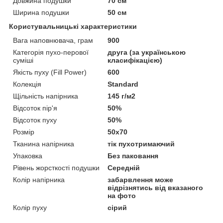
Довжина подушки
70 см
Ширина подушки
50 см
Користувальницькі характеристики
Вага наповнювача, грам
900
Категорія пухо-перової
друга (за українською
суміші
класифікацією)
Якість пуху (Fill Power)
600
Колекція
Standard
Щільність напірника
145 г/м2
Відсоток пір'я
50%
Відсоток пуху
50%
Розмір
50x70
Тканина напірника
тік пухотримаючий
Упаковка
Без паковання
Рівень жорсткості подушки
Середній
Колір напірника
забарвлення може
відрізнятись від вказаного
на фото
Колір пуху
сірий