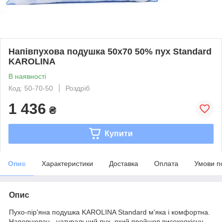
Напівпухова подушка 50x70 50% пух Standard
KAROLINA
В наявності
Код: 50-70-50
Роздріб
1 436
₴
Купити
Опис
Характеристики
Доставка
Оплата
Умови п
Опис
Пухо-пір'яна подушка KAROLINA Standard м'яка і комфортна.
Наповнювач - натуральний пух, який пройшов високоякісну