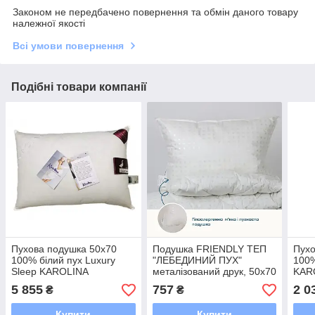
Законом не передбачено повернення та обмін даного товару
належної якості
Всі умови повернення
Подібні товари компанії
Пухова подушка 50х70
Подушка FRIENDLY ТЕП
Пухо
100% білий пух Luxury
"ЛЕБЕДИНИЙ ПУХ"
100%
Sleep KAROLINA
металізований друк, 50x70
KAR
5 855
757
2 0
₴
₴
Купити
Купити